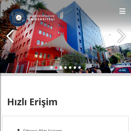
İDÜ'YÜ KEŞFET
Hızlı Erişim
Öğrenci Bilgi Sistemi