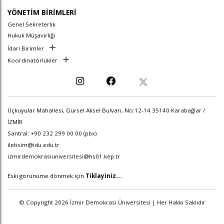
YÖNETİM BİRİMLERİ
Genel Sekreterlik
Hukuk Müşavirliği
İdari Birimler
Koordinatörlükler
Üçkuyular Mahallesi, Gürsel Aksel Bulvarı, No:12-14 35140 Karabağlar /
İZMİR
Santral: +90 232 299 00 00 (pbx)
iletisim@idu.edu.tr
izmirdemokrasiuniversitesi@hs01.kep.tr
Eski görünüme dönmek için
Tiklayiniz...
.
© Copyright 2026 İzmir Demokrasi Üniversitesi | Her Hakkı Saklıdır