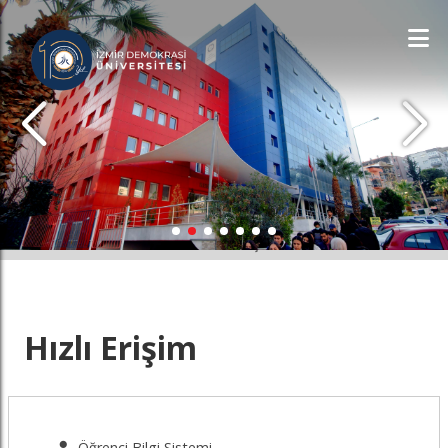
İDÜ'YÜ KEŞFET
Hızlı Erişim
Öğrenci Bilgi Sistemi