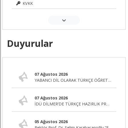
KVKK
Duyurular
07 Ağustos 2026
YABANCI DİL OLARAK TÜRKÇE ÖĞRETİMİ SERTİFİKA PROGRAMI BAŞLIYOR!
07 Ağustos 2026
İDÜ DİLMER’DE TÜRKÇE HAZIRLIK PROGRAMI BAŞLIYOR!
05 Ağustos 2026
Rektör Prof. Dr. Selim Karahasanoğlu “Eğitim Editörü” Programına Canlı Yayın Konuğu Oluyor