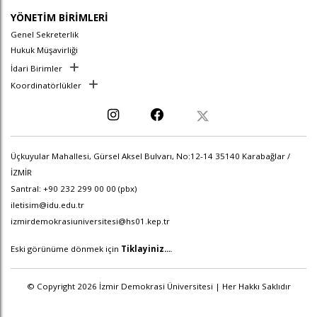
YÖNETİM BİRİMLERİ
Genel Sekreterlik
Hukuk Müşavirliği
İdari Birimler
Koordinatörlükler
Üçkuyular Mahallesi, Gürsel Aksel Bulvarı, No:12-14 35140 Karabağlar /
İZMİR
Santral: +90 232 299 00 00 (pbx)
iletisim@idu.edu.tr
izmirdemokrasiuniversitesi@hs01.kep.tr
Eski görünüme dönmek için
Tiklayiniz...
.
© Copyright 2026 İzmir Demokrasi Üniversitesi | Her Hakkı Saklıdır