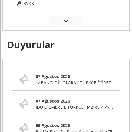
KVKK
Duyurular
07 Ağustos 2026
YABANCI DİL OLARAK TÜRKÇE ÖĞRETİMİ SERTİFİKA PROGRAMI BAŞLIYOR!
07 Ağustos 2026
İDÜ DİLMER’DE TÜRKÇE HAZIRLIK PROGRAMI BAŞLIYOR!
05 Ağustos 2026
Rektör Prof. Dr. Selim Karahasanoğlu “Eğitim Editörü” Programına Canlı Yayın Konuğu Oluyor