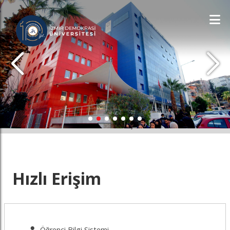
İDÜ'YÜ KEŞFET
Hızlı Erişim
Öğrenci Bilgi Sistemi