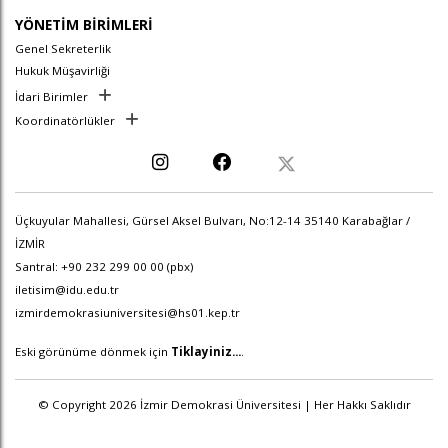
YÖNETİM BİRİMLERİ
Genel Sekreterlik
Hukuk Müşavirliği
İdari Birimler
Koordinatörlükler
Üçkuyular Mahallesi, Gürsel Aksel Bulvarı, No:12-14 35140 Karabağlar /
İZMİR
Santral: +90 232 299 00 00 (pbx)
iletisim@idu.edu.tr
izmirdemokrasiuniversitesi@hs01.kep.tr
Eski görünüme dönmek için
Tiklayiniz...
.
© Copyright 2026 İzmir Demokrasi Üniversitesi | Her Hakkı Saklıdır