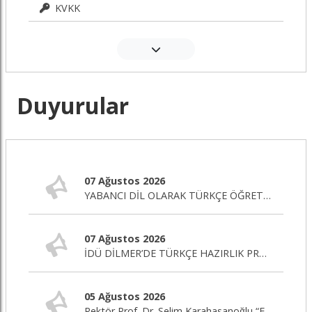
KVKK
Duyurular
07 Ağustos 2026
YABANCI DİL OLARAK TÜRKÇE ÖĞRETİMİ SERTİFİKA PROGRAMI BAŞLIYOR!
07 Ağustos 2026
İDÜ DİLMER’DE TÜRKÇE HAZIRLIK PROGRAMI BAŞLIYOR!
05 Ağustos 2026
Rektör Prof. Dr. Selim Karahasanoğlu “Eğitim Editörü” Programına Canlı Yayın Konuğu Oluyor