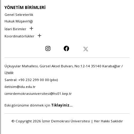
YÖNETİM BİRİMLERİ
Genel Sekreterlik
Hukuk Müşavirliği
İdari Birimler
Koordinatörlükler
Üçkuyular Mahallesi, Gürsel Aksel Bulvarı, No:12-14 35140 Karabağlar /
İZMİR
Santral: +90 232 299 00 00 (pbx)
iletisim@idu.edu.tr
izmirdemokrasiuniversitesi@hs01.kep.tr
Eski görünüme dönmek için
Tiklayiniz...
.
© Copyright 2026 İzmir Demokrasi Üniversitesi | Her Hakkı Saklıdır