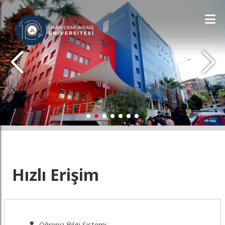
İDÜ'YÜ KEŞFET
Hızlı Erişim
Öğrenci Bilgi Sistemi