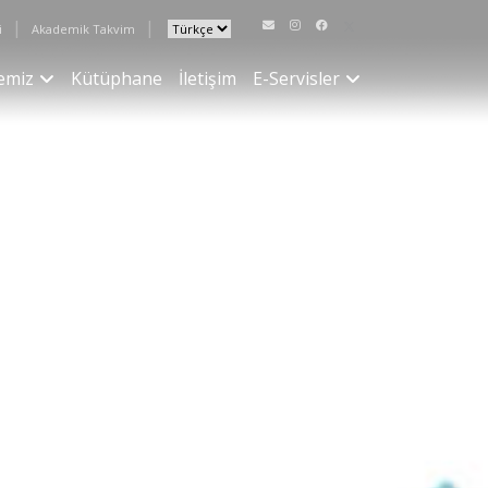
|
|
i
Akademik Takvim
emiz
Kütüphane
İletişim
E-Servisler