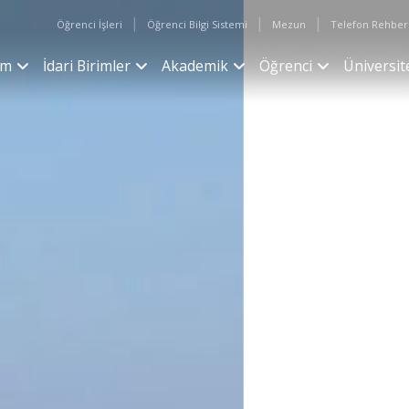
|
|
|
Öğrenci İşleri
Öğrenci Bilgi Sistemi
Mezun
Telefon Rehber
im
İdari Birimler
Akademik
Öğrenci
Üniversit