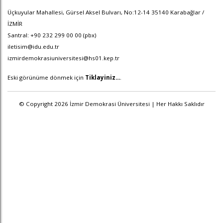
Üçkuyular Mahallesi, Gürsel Aksel Bulvarı, No:12-14 35140 Karabağlar /
İZMİR
Santral: +90 232 299 00 00 (pbx)
iletisim@idu.edu.tr
izmirdemokrasiuniversitesi@hs01.kep.tr
Eski görünüme dönmek için
Tiklayiniz...
.
© Copyright 2026 İzmir Demokrasi Üniversitesi | Her Hakkı Saklıdır