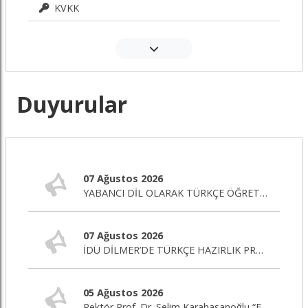
KVKK
Duyurular
07 Ağustos 2026
YABANCI DİL OLARAK TÜRKÇE ÖĞRETİMİ SERTİFİKA PROGRAMI BAŞLIYOR!
07 Ağustos 2026
İDÜ DİLMER’DE TÜRKÇE HAZIRLIK PROGRAMI BAŞLIYOR!
05 Ağustos 2026
Rektör Prof. Dr. Selim Karahasanoğlu “Eğitim Editörü” Programına Canlı Yayın Konuğu Oluyor