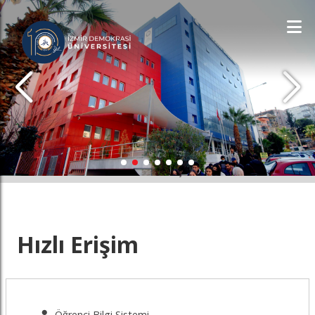
İDÜ'YÜ KEŞFET
Hızlı Erişim
Öğrenci Bilgi Sistemi