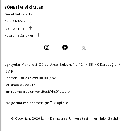
YÖNETİM BİRİMLERİ
Genel Sekreterlik
Hukuk Müşavirliği
İdari Birimler
Koordinatörlükler
Üçkuyular Mahallesi, Gürsel Aksel Bulvarı, No:12-14 35140 Karabağlar /
İZMİR
Santral: +90 232 299 00 00 (pbx)
iletisim@idu.edu.tr
izmirdemokrasiuniversitesi@hs01.kep.tr
Eski görünüme dönmek için
Tiklayiniz...
.
© Copyright 2026 İzmir Demokrasi Üniversitesi | Her Hakkı Saklıdır