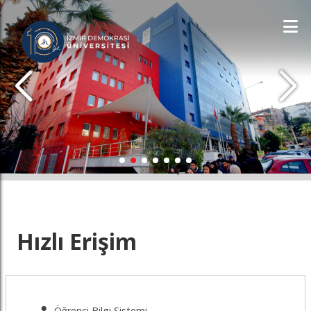
İDÜ'YÜ KEŞFET
Hızlı Erişim
Öğrenci Bilgi Sistemi