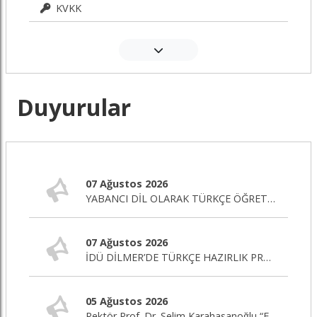
KVKK
Duyurular
07 Ağustos 2026
YABANCI DİL OLARAK TÜRKÇE ÖĞRETİMİ SERTİFİKA PROGRAMI BAŞLIYOR!
07 Ağustos 2026
İDÜ DİLMER’DE TÜRKÇE HAZIRLIK PROGRAMI BAŞLIYOR!
05 Ağustos 2026
Rektör Prof. Dr. Selim Karahasanoğlu “Eğitim Editörü” Programına Canlı Yayın Konuğu Oluyor