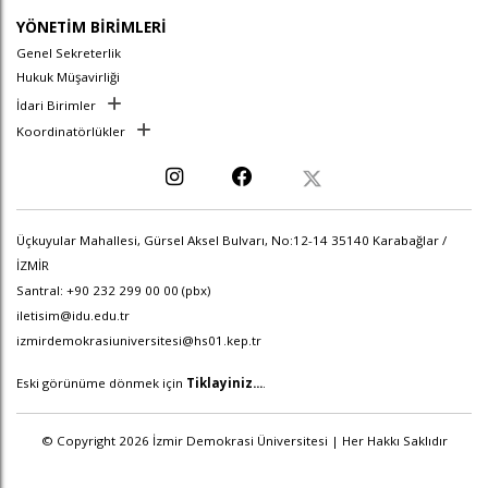
YÖNETİM BİRİMLERİ
Genel Sekreterlik
Hukuk Müşavirliği
İdari Birimler
Koordinatörlükler
Üçkuyular Mahallesi, Gürsel Aksel Bulvarı, No:12-14 35140 Karabağlar /
İZMİR
Santral: +90 232 299 00 00 (pbx)
iletisim@idu.edu.tr
izmirdemokrasiuniversitesi@hs01.kep.tr
Eski görünüme dönmek için
Tiklayiniz...
.
© Copyright 2026 İzmir Demokrasi Üniversitesi | Her Hakkı Saklıdır