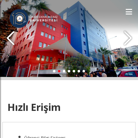
İDÜ'YÜ KEŞFET
Hızlı Erişim
Öğrenci Bilgi Sistemi