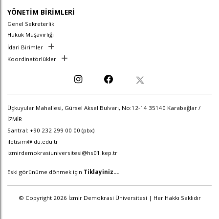
YÖNETİM BİRİMLERİ
Genel Sekreterlik
Hukuk Müşavirliği
İdari Birimler
Koordinatörlükler
Üçkuyular Mahallesi, Gürsel Aksel Bulvarı, No:12-14 35140 Karabağlar /
İZMİR
Santral: +90 232 299 00 00 (pbx)
iletisim@idu.edu.tr
izmirdemokrasiuniversitesi@hs01.kep.tr
Eski görünüme dönmek için
Tiklayiniz...
.
© Copyright 2026 İzmir Demokrasi Üniversitesi | Her Hakkı Saklıdır