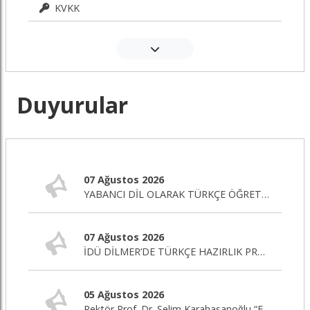
KVKK
Duyurular
07 Ağustos 2026
YABANCI DİL OLARAK TÜRKÇE ÖĞRETİMİ SERTİFİKA PROGRAMI BAŞLIYOR!
07 Ağustos 2026
İDÜ DİLMER’DE TÜRKÇE HAZIRLIK PROGRAMI BAŞLIYOR!
05 Ağustos 2026
Rektör Prof. Dr. Selim Karahasanoğlu “Eğitim Editörü” Programına Canlı Yayın Konuğu Oluyor