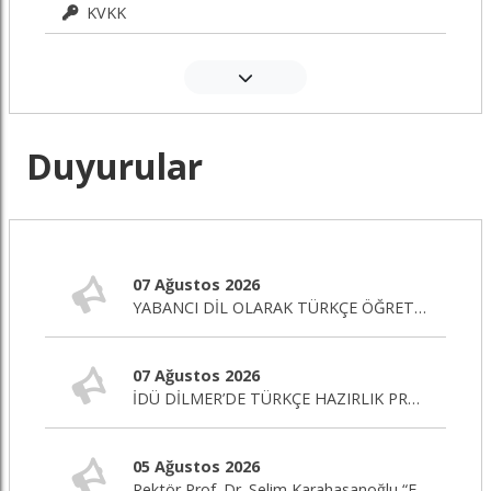
KVKK
Duyurular
07 Ağustos 2026
YABANCI DİL OLARAK TÜRKÇE ÖĞRETİMİ SERTİFİKA PROGRAMI BAŞLIYOR!
07 Ağustos 2026
İDÜ DİLMER’DE TÜRKÇE HAZIRLIK PROGRAMI BAŞLIYOR!
05 Ağustos 2026
Rektör Prof. Dr. Selim Karahasanoğlu “Eğitim Editörü” Programına Canlı Yayın Konuğu Oluyor