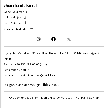
YÖNETİM BİRİMLERİ
Genel Sekreterlik
Hukuk Müşavirliği
İdari Birimler
Koordinatörlükler
Üçkuyular Mahallesi, Gürsel Aksel Bulvarı, No:12-14 35140 Karabağlar /
İZMİR
Santral: +90 232 299 00 00 (pbx)
iletisim@idu.edu.tr
izmirdemokrasiuniversitesi@hs01.kep.tr
Eski görünüme dönmek için
Tiklayiniz...
.
© Copyright 2026 İzmir Demokrasi Üniversitesi | Her Hakkı Saklıdır