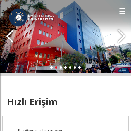
İDÜ'YÜ KEŞFET
Hızlı Erişim
Öğrenci Bilgi Sistemi