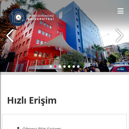
İDÜ'YÜ KEŞFET
Hızlı Erişim
Öğrenci Bilgi Sistemi