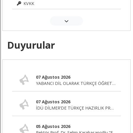
KVKK
Duyurular
07 Ağustos 2026
YABANCI DİL OLARAK TÜRKÇE ÖĞRETİMİ SERTİFİKA PROGRAMI BAŞLIYOR!
07 Ağustos 2026
İDÜ DİLMER’DE TÜRKÇE HAZIRLIK PROGRAMI BAŞLIYOR!
05 Ağustos 2026
Rektör Prof. Dr. Selim Karahasanoğlu “Eğitim Editörü” Programına Canlı Yayın Konuğu Oluyor