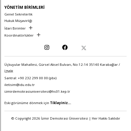
YÖNETİM BİRİMLERİ
Genel Sekreterlik
Hukuk Müşavirliği
İdari Birimler
Koordinatörlükler
Üçkuyular Mahallesi, Gürsel Aksel Bulvarı, No:12-14 35140 Karabağlar /
İZMİR
Santral: +90 232 299 00 00 (pbx)
iletisim@idu.edu.tr
izmirdemokrasiuniversitesi@hs01.kep.tr
Eski görünüme dönmek için
Tiklayiniz...
.
© Copyright 2026 İzmir Demokrasi Üniversitesi | Her Hakkı Saklıdır