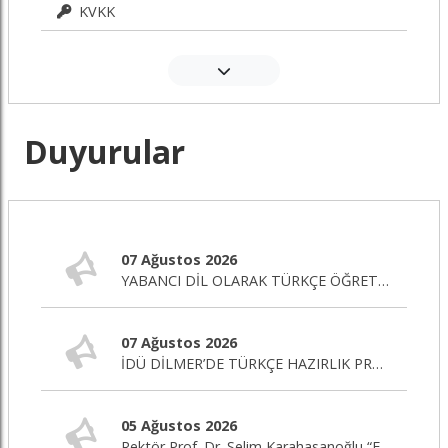
KVKK
Duyurular
07 Ağustos 2026
YABANCI DİL OLARAK TÜRKÇE ÖĞRETİMİ SERTİFİKA PROGRAMI BAŞLIYOR!
07 Ağustos 2026
İDÜ DİLMER’DE TÜRKÇE HAZIRLIK PROGRAMI BAŞLIYOR!
05 Ağustos 2026
Rektör Prof. Dr. Selim Karahasanoğlu “Eğitim Editörü” Programına Canlı Yayın Konuğu Oluyor