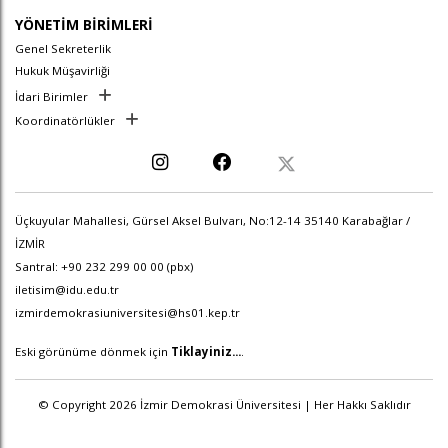
YÖNETİM BİRİMLERİ
Genel Sekreterlik
Hukuk Müşavirliği
İdari Birimler
Koordinatörlükler
Üçkuyular Mahallesi, Gürsel Aksel Bulvarı, No:12-14 35140 Karabağlar /
İZMİR
Santral: +90 232 299 00 00 (pbx)
iletisim@idu.edu.tr
izmirdemokrasiuniversitesi@hs01.kep.tr
Eski görünüme dönmek için
Tiklayiniz...
.
© Copyright 2026 İzmir Demokrasi Üniversitesi | Her Hakkı Saklıdır