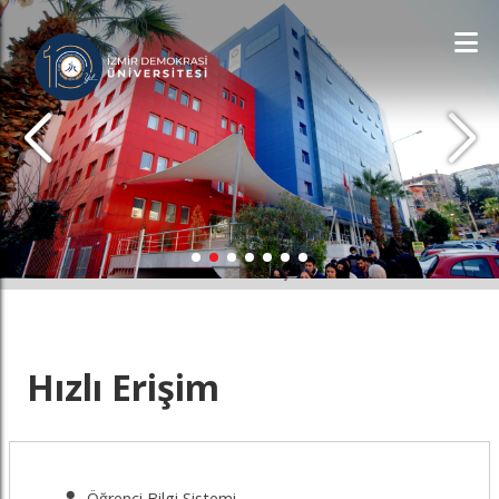
İDÜ'YÜ KEŞFET
Hızlı Erişim
Öğrenci Bilgi Sistemi