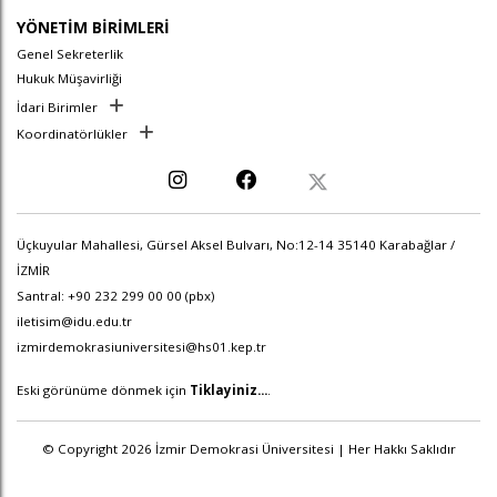
YÖNETİM BİRİMLERİ
Genel Sekreterlik
Hukuk Müşavirliği
İdari Birimler
Koordinatörlükler
Üçkuyular Mahallesi, Gürsel Aksel Bulvarı, No:12-14 35140 Karabağlar /
İZMİR
Santral: +90 232 299 00 00 (pbx)
iletisim@idu.edu.tr
izmirdemokrasiuniversitesi@hs01.kep.tr
Eski görünüme dönmek için
Tiklayiniz...
.
© Copyright 2026 İzmir Demokrasi Üniversitesi | Her Hakkı Saklıdır