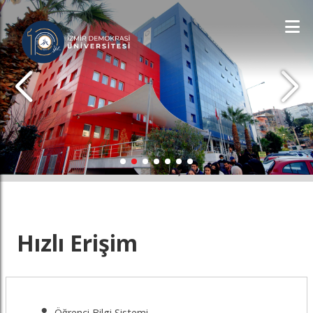
İDÜ'YÜ KEŞFET
Hızlı Erişim
Öğrenci Bilgi Sistemi