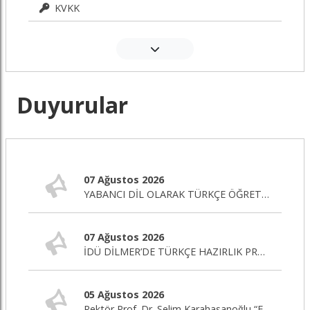
KVKK
Duyurular
07 Ağustos 2026
YABANCI DİL OLARAK TÜRKÇE ÖĞRETİMİ SERTİFİKA PROGRAMI BAŞLIYOR!
07 Ağustos 2026
İDÜ DİLMER’DE TÜRKÇE HAZIRLIK PROGRAMI BAŞLIYOR!
05 Ağustos 2026
Rektör Prof. Dr. Selim Karahasanoğlu “Eğitim Editörü” Programına Canlı Yayın Konuğu Oluyor