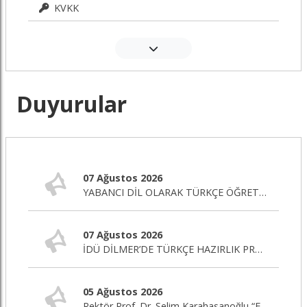
KVKK
Duyurular
07 Ağustos 2026
YABANCI DİL OLARAK TÜRKÇE ÖĞRETİMİ SERTİFİKA PROGRAMI BAŞLIYOR!
07 Ağustos 2026
İDÜ DİLMER’DE TÜRKÇE HAZIRLIK PROGRAMI BAŞLIYOR!
05 Ağustos 2026
Rektör Prof. Dr. Selim Karahasanoğlu “Eğitim Editörü” Programına Canlı Yayın Konuğu Oluyor