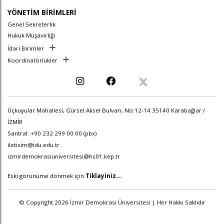
YÖNETİM BİRİMLERİ
Genel Sekreterlik
Hukuk Müşavirliği
İdari Birimler
Koordinatörlükler
Üçkuyular Mahallesi, Gürsel Aksel Bulvarı, No:12-14 35140 Karabağlar /
İZMİR
Santral: +90 232 299 00 00 (pbx)
iletisim@idu.edu.tr
izmirdemokrasiuniversitesi@hs01.kep.tr
Eski görünüme dönmek için
Tiklayiniz...
.
© Copyright 2026 İzmir Demokrasi Üniversitesi | Her Hakkı Saklıdır