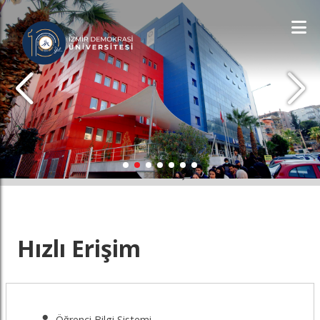
İDÜ'YÜ KEŞFET
Hızlı Erişim
Öğrenci Bilgi Sistemi