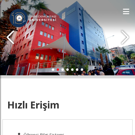
İDÜ'YÜ KEŞFET
Hızlı Erişim
Öğrenci Bilgi Sistemi