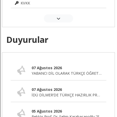
KVKK
Duyurular
07 Ağustos 2026
YABANCI DİL OLARAK TÜRKÇE ÖĞRETİMİ SERTİFİKA PROGRAMI BAŞLIYOR!
07 Ağustos 2026
İDÜ DİLMER’DE TÜRKÇE HAZIRLIK PROGRAMI BAŞLIYOR!
05 Ağustos 2026
Rektör Prof. Dr. Selim Karahasanoğlu “Eğitim Editörü” Programına Canlı Yayın Konuğu Oluyor