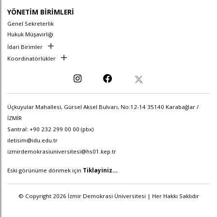
YÖNETİM BİRİMLERİ
Genel Sekreterlik
Hukuk Müşavirliği
İdari Birimler
Koordinatörlükler
Üçkuyular Mahallesi, Gürsel Aksel Bulvarı, No:12-14 35140 Karabağlar /
İZMİR
Santral: +90 232 299 00 00 (pbx)
iletisim@idu.edu.tr
izmirdemokrasiuniversitesi@hs01.kep.tr
Eski görünüme dönmek için
Tiklayiniz...
.
© Copyright 2026 İzmir Demokrasi Üniversitesi | Her Hakkı Saklıdır