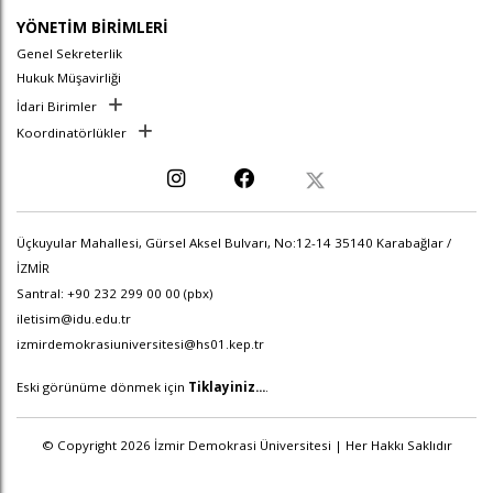
YÖNETİM BİRİMLERİ
Genel Sekreterlik
Hukuk Müşavirliği
İdari Birimler
Koordinatörlükler
Üçkuyular Mahallesi, Gürsel Aksel Bulvarı, No:12-14 35140 Karabağlar /
İZMİR
Santral: +90 232 299 00 00 (pbx)
iletisim@idu.edu.tr
izmirdemokrasiuniversitesi@hs01.kep.tr
Eski görünüme dönmek için
Tiklayiniz...
.
© Copyright 2026 İzmir Demokrasi Üniversitesi | Her Hakkı Saklıdır