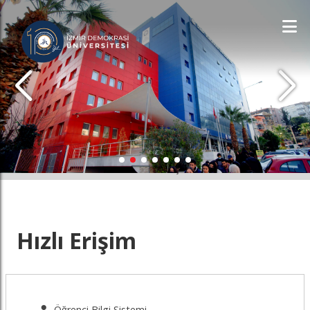
İDÜ'YÜ KEŞFET
Hızlı Erişim
Öğrenci Bilgi Sistemi