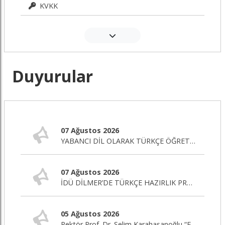
KVKK
Duyurular
07 Ağustos 2026
YABANCI DİL OLARAK TÜRKÇE ÖĞRETİMİ SERTİFİKA PROGRAMI BAŞLIYOR!
07 Ağustos 2026
İDÜ DİLMER’DE TÜRKÇE HAZIRLIK PROGRAMI BAŞLIYOR!
05 Ağustos 2026
Rektör Prof. Dr. Selim Karahasanoğlu “Eğitim Editörü” Programına Canlı Yayın Konuğu Oluyor