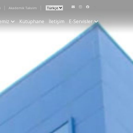
|
|
i
Akademik Takvim
emiz
Kütüphane
İletişim
E-Servisler